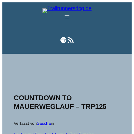
Zum
Inhalt
springen
Spotify
RSS-Feed
COUNTDOWN TO
MAUERWEGLAUF – TRP125
Verfasst von
Sascha
in